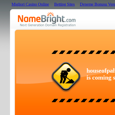
Migliori Casino Online
Betting Sites
Deneme Bonusu Veren
houseofpa
is coming 