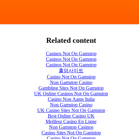
Related content
Casinos Not On Gamstop
Casinos Not On Gamstop
Casinos Not On Gamstop
홀덤사이트
Casino Not On Gamstop
Non Gamstop Casino
Gambling Sites Not On Gamstop
UK Online Casinos Not On Gamstop
Casino Non Aams Italia
Non Gamstop Casino
UK Casino Sites Not On Gamstop
Best Online Casino UK
Meilleur Casino En Ligne
Non Gamstop Casinos
Casino Sites Not On Gamstop
Casino Not On Gamstop