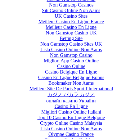
Non Gamstop Casinos
Siti Casino Online Non Aams
UK Casino Sites
Meilleur Casino En Ligne France
Meilleur Casino En Ligne
Non Gamstop Casino UK
Betting Site
Non Gamstop Casino Sites UK
Lista Casino Online Non Aams
Non Gamstop Casino
Migliori App Casino Online
Casino Online
Casino Belgique En Ligne
Casino En Ligne Belgique Bonus
Bookmaker Non Aams
Meilleur Site De Paris Sportif International
カジノ バカラ カジノ
онлайн казино України
Casino En Ligne
Migliori Casino Online Italiani
Top 10 Casino En Ligne Belgique
Crypto Online Casino Malaysia
Lista Casino Online Non Aams
Olympe Casino France