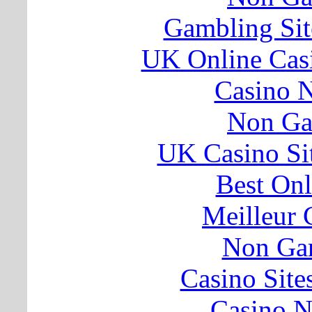
Gambling Si
UK Online Cas
Casino N
Non Ga
UK Casino Si
Best On
Meilleur 
Non Ga
Casino Sit
Casino 