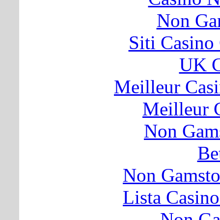
Non Ga
Siti Casin
UK C
Meilleur Cas
Meilleur 
Non Gams
Be
Non Gamsto
Lista Casin
Non Ga