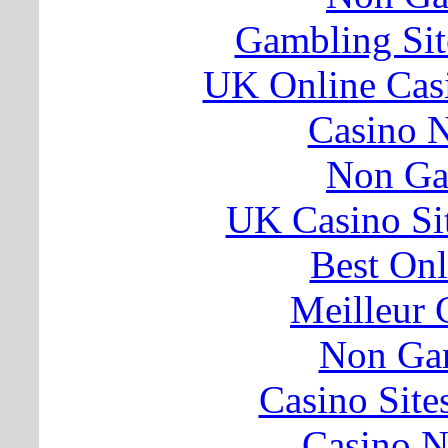
Gambling Si
UK Online Cas
Casino N
Non Ga
UK Casino Si
Best On
Meilleur 
Non Ga
Casino Sit
Casino 