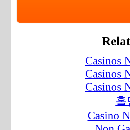
Relat
Casinos 
Casinos 
Casinos 
홀
Casino 
Non Ga