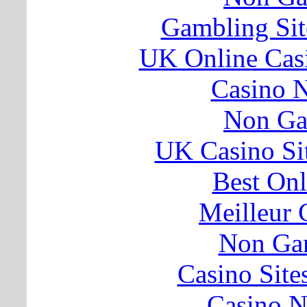
Gambling Si
UK Online Cas
Casino N
Non Ga
UK Casino Si
Best On
Meilleur 
Non Ga
Casino Sit
Casino 