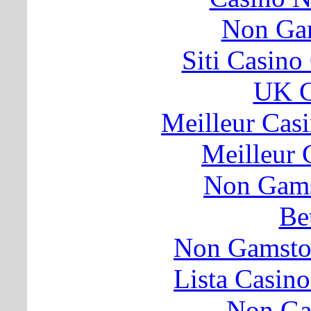
Non Ga
Siti Casin
UK C
Meilleur Cas
Meilleur 
Non Gams
Be
Non Gamsto
Lista Casin
Non Ga