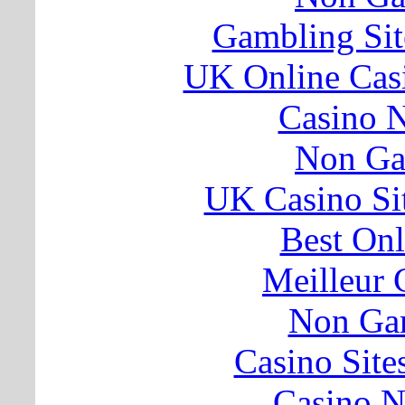
Gambling Si
UK Online Cas
Casino N
Non Ga
UK Casino Si
Best On
Meilleur 
Non Ga
Casino Sit
Casino 