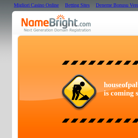
Migliori Casino Online
Betting Sites
Deneme Bonusu Veren
houseofpa
is coming 