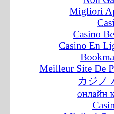
Migliori A
Cas
Casino Be
Casino En Li
Bookma
Meilleur Site De P
カジノ 
онлайн 
Casi