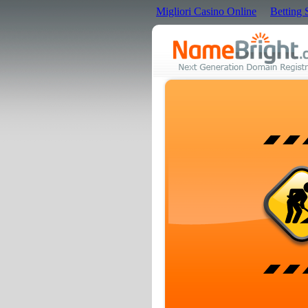
Migliori Casino Online
Betting 