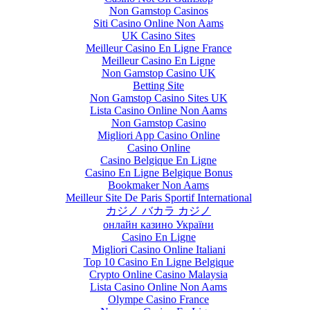
Non Gamstop Casinos
Siti Casino Online Non Aams
UK Casino Sites
Meilleur Casino En Ligne France
Meilleur Casino En Ligne
Non Gamstop Casino UK
Betting Site
Non Gamstop Casino Sites UK
Lista Casino Online Non Aams
Non Gamstop Casino
Migliori App Casino Online
Casino Online
Casino Belgique En Ligne
Casino En Ligne Belgique Bonus
Bookmaker Non Aams
Meilleur Site De Paris Sportif International
カジノ バカラ カジノ
онлайн казино України
Casino En Ligne
Migliori Casino Online Italiani
Top 10 Casino En Ligne Belgique
Crypto Online Casino Malaysia
Lista Casino Online Non Aams
Olympe Casino France