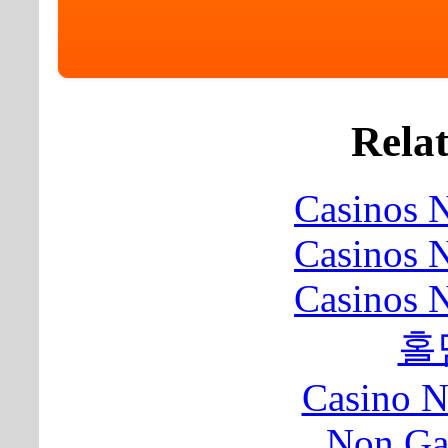
Relat
Casinos 
Casinos 
Casinos 
홀
Casino 
Non Ga