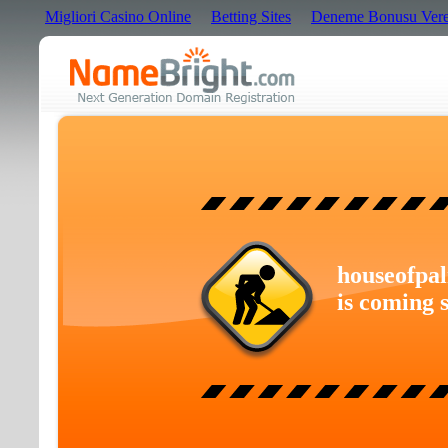
Migliori Casino Online
Betting Sites
Deneme Bonusu Veren
houseofpa
is coming 