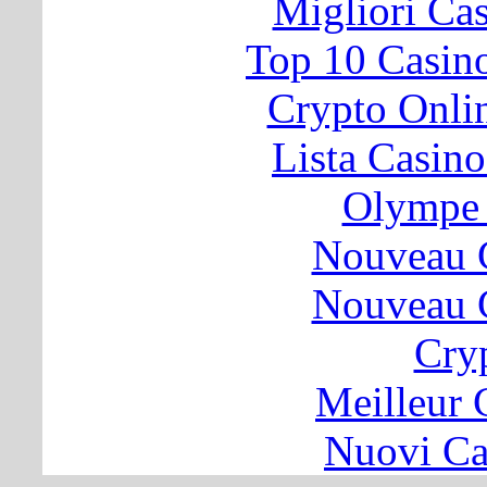
Migliori Cas
Top 10 Casin
Crypto Onli
Lista Casin
Olympe 
Nouveau 
Nouveau 
Cry
Meilleur 
Nuovi C